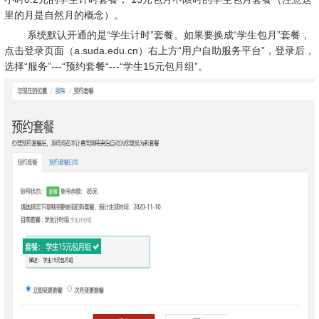
里的月是自然月的概念）。
系统默认开通的是
“
学生计时
”
套餐。如果要换成
“
学生包月
”
套餐，
点击登录页面（
a.suda.edu.cn
）右上方“用户自助服务平台”，登录后，
选择“服务”
---“
预约套餐“
---“
学生
15
元包月组
”
。