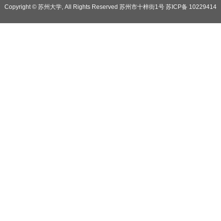
Copyright © 苏州大学, All Rights Reserved 苏州市十梓街1号 苏ICP备 10229414